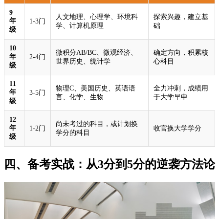
9
人文地理、心理学、环境科
探索兴趣，建立基
年
1-3门
学、计算机原理
础
级
10
微积分AB/BC、微观经济、
确定方向，积累核
年
2-4门
世界历史、统计学
心科目
级
11
物理C、美国历史、英语语
全力冲刺，成绩用
年
3-5门
言、化学、生物
于大学早申
级
12
尚未考过的科目，或计划换
年
1-2门
收官换大学学分
学分的科目
级
四、备考实战：从3分到5分的逆袭方法论