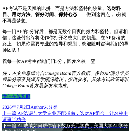
AP考试不是天赋的比拼，而是方法和坚持的较量。
选对科
目、用对方法、管好时间、保持心态
——做到这四点，5分就
不再是梦想。
每一门AP的5分背后，都是无数个日夜的努力和坚持。但请相
信，这些付出终将化作你打开名校大门的钥匙。在AP备考的
路上，如果你需要专业的指导和规划，欢迎随时咨询我们的导
师团队！
祝每一位AP考生都能门门5分，圆梦名校！🏆
注：本文信息综合自College Board官方数据、多位AP满分学员
经验分享及资深升学顾问建议，仅供参考。具体考试政策请以
College Board官方最新发布为准。
微信在线客服
发
作
分
2026年7月2日
Author
未分类
布
上
者
类
上一篇
AP选课与大学专业匹配指南，选对AP组合，让名校申
文
于
篇
请事半功倍
章
文
下
下一篇
AP成绩如何帮你省下数万美元学费，美国大学AP学分