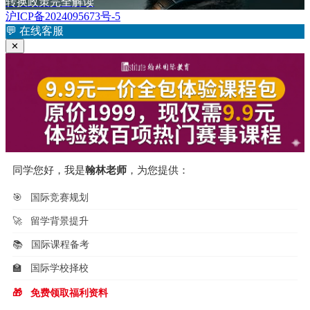
章：
篇
转换政策完全解读
导
文
沪ICP备2024095673号-5
航
章：
💬
在线客服
✕
同学您好，我是
翰林老师
，为您提供：
🎯
国际竞赛规划
🚀
留学背景提升
📚
国际课程备考
🏫
国际学校择校
🎁
免费领取福利资料