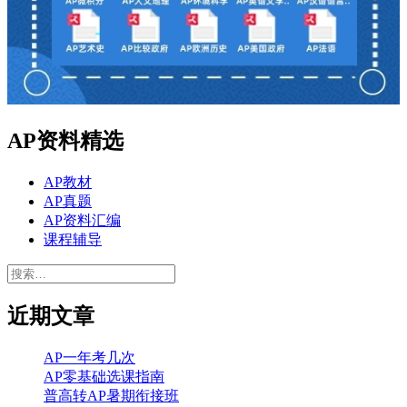
AP资料精选
AP教材
AP真题
AP资料汇编
课程辅导
搜
索：
近期文章
AP一年考几次
AP零基础选课指南
普高转AP暑期衔接班