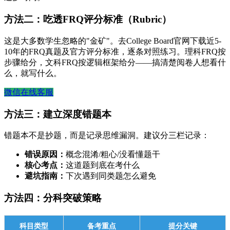
方法二：吃透FRQ评分标准（Rubric）
这是大多数学生忽略的"金矿"。去College Board官网下载近5-
10年的FRQ真题及官方评分标准，逐条对照练习。理科FRQ按
步骤给分，文科FRQ按逻辑框架给分——搞清楚阅卷人想看什
么，就写什么。
微信在线客服
方法三：建立深度错题本
错题本不是抄题，而是记录思维漏洞。建议分三栏记录：
错误原因：
概念混淆/粗心/没看懂题干
核心考点：
这道题到底在考什么
避坑指南：
下次遇到同类题怎么避免
方法四：分科突破策略
科目类型
备考重点
提分关键