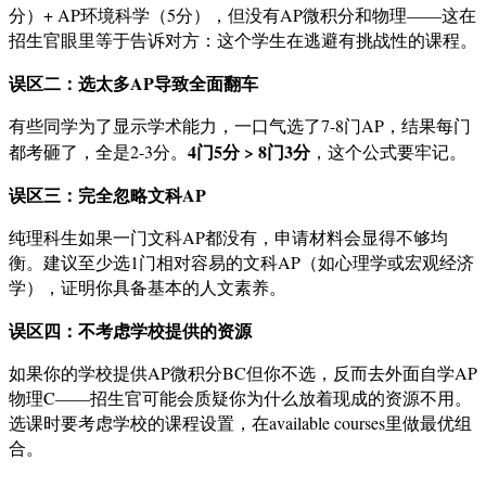
分）+ AP环境科学（5分），但没有AP微积分和物理——这在
招生官眼里等于告诉对方：这个学生在逃避有挑战性的课程。
误区二：选太多AP导致全面翻车
有些同学为了显示学术能力，一口气选了7-8门AP，结果每门
4门5分 > 8门3分
都考砸了，全是2-3分。
，这个公式要牢记。
误区三：完全忽略文科AP
纯理科生如果一门文科AP都没有，申请材料会显得不够均
衡。建议至少选1门相对容易的文科AP（如心理学或宏观经济
学），证明你具备基本的人文素养。
误区四：不考虑学校提供的资源
如果你的学校提供AP微积分BC但你不选，反而去外面自学AP
物理C——招生官可能会质疑你为什么放着现成的资源不用。
选课时要考虑学校的课程设置，在available courses里做最优组
合。