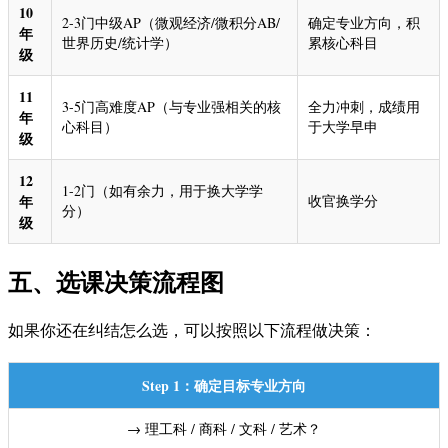
10
2-3门中级AP（微观经济/微积分AB/
确定专业方向，积
年
世界历史/统计学）
累核心科目
级
11
3-5门高难度AP（与专业强相关的核
全力冲刺，成绩用
年
心科目）
于大学早申
级
12
1-2门（如有余力，用于换大学学
年
收官换学分
分）
级
五、选课决策流程图
如果你还在纠结怎么选，可以按照以下流程做决策：
Step 1：确定目标专业方向
→ 理工科 / 商科 / 文科 / 艺术？