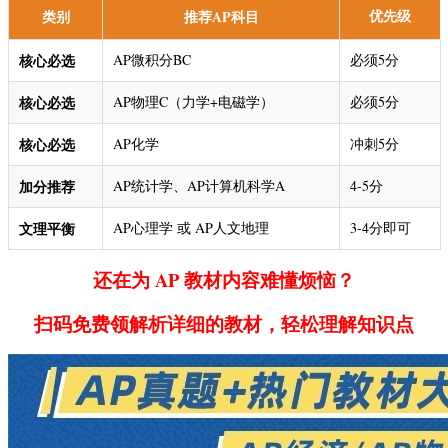
优先级
类别
推荐AP科目
核心必选
AP微积分BC
必须5分
核心必选
AP物理C（力学+电磁学）
必须5分
核心必选
AP化学
冲刺5分
加分推荐
AP统计学、AP计算机科学A
4-5分
文理平衡
AP心理学 或 AP人文地理
3-4分即可
还在为 AP 教材内容难懂烦恼？
扫码免费领解析详细的教材，轻松理解知识点