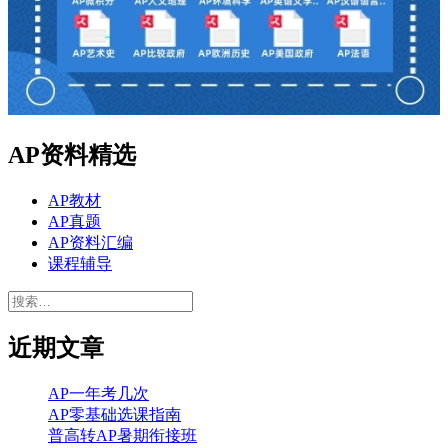
AP资料精选
AP教材
AP真题
AP资料汇编
课程辅导
搜
索：
近期文章
AP一年考几次
AP零基础选课指南
普高转AP暑期衔接班