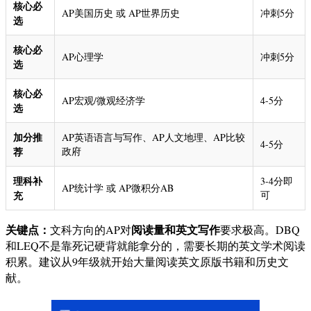
核心必
AP美国历史 或 AP世界历史
冲刺5分
选
核心必
AP心理学
冲刺5分
选
核心必
AP宏观/微观经济学
4-5分
选
加分推
AP英语语言与写作、AP人文地理、AP比较
4-5分
荐
政府
理科补
3-4分即
AP统计学 或 AP微积分AB
充
可
关键点：
阅读量和英文写作
文科方向的AP对
要求极高。DBQ
和LEQ不是靠死记硬背就能拿分的，需要长期的英文学术阅读
积累。建议从9年级就开始大量阅读英文原版书籍和历史文
献。