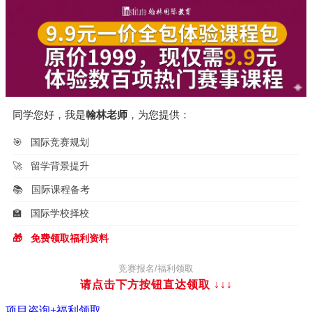
同学您好，我是
翰林老师
，为您提供：
🎯
国际竞赛规划
🚀
留学背景提升
📚
国际课程备考
🏫
国际学校择校
🎁
免费领取福利资料
竞赛报名/福利领取
请点击下方按钮直达领取
↓↓↓
项目咨询+福利领取