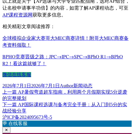
以上就是关于【AP选课与大学专业匹配指南，选对AP组合，
让名校申请事半功倍】的内容，如需了解AP课程动态，可至
AP课程资源网
获取更多信息。
相关精彩文章阅读推荐：
全球模拟企业家大赛哥大MEC商赛详情！附哥大MEC商赛备
考资料领取！
BPHO竞赛晋级之路：JPC→IPC→SPC→BPhO R1→BPhO
R2！看这篇就够了！
微信在线客服
发
作
分
2026年7月1日
2026年7月1日
Author
新闻动态
布
上
者
类
上一篇
AP暑假弯道超车指南，利用两个月假期实现5分逆袭
文
于
篇
的完整规划
章
文
下
下一篇
AP国际课程选课与备考完全手册：从入门到5分的实
章：
篇
战经验分享
导
文
沪ICP备2024095673号-5
航
章：
💬
在线客服
✕