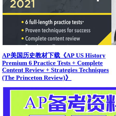
AP美国历史教材下载《AP US History
Premium 6 Practice Tests + Complete
Content Review + Strategies Techniques
(The Princeton Review)》