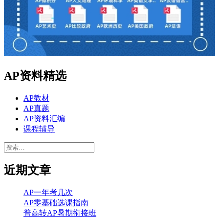
AP资料精选
AP教材
AP真题
AP资料汇编
课程辅导
搜
索：
近期文章
AP一年考几次
AP零基础选课指南
普高转AP暑期衔接班