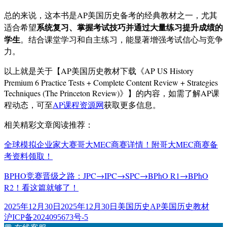
总的来说，这本书是AP美国历史备考的经典教材之一，尤其
系统复习、掌握考试技巧并通过大量练习提升成绩的
适合希望
学生
。结合课堂学习和自主练习，能显著增强考试信心与竞争
力。
以上就是关于【AP美国历史教材下载《AP US History
Premium 6 Practice Tests + Complete Content Review + Strategies
Techniques (The Princeton Review)》】的内容，如需了解AP课
程动态，可至
AP课程资源网
获取更多信息。
相关精彩文章阅读推荐：
全球模拟企业家大赛哥大MEC商赛详情！附哥大MEC商赛备
考资料领取！
BPHO竞赛晋级之路：JPC→IPC→SPC→BPhO R1→BPhO
R2！看这篇就够了！
发
分
标
2025年12月30日
2025年12月30日
美国历史
AP美国历史教材
布
类
签
沪ICP备2024095673号-5