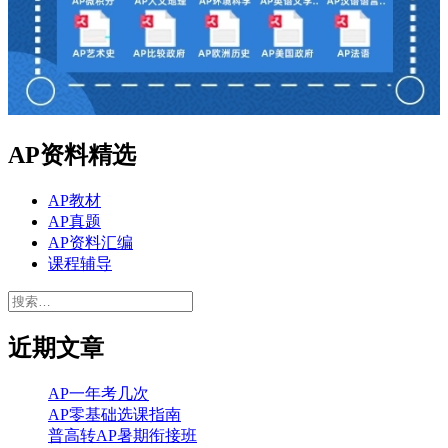
AP资料精选
AP教材
AP真题
AP资料汇编
课程辅导
搜
索：
近期文章
AP一年考几次
AP零基础选课指南
普高转AP暑期衔接班