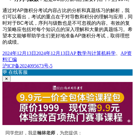
通过对AP微积分考试内容占比的分析和真题练习的解析，我
们可以看出，考试的重点在于对导数和积分的理解与应用，同
时对于BC考试，序列与级数也是不可忽视的内容。有效的复
习策略应包括对每个知识点的深入理解和大量的真题练习。希
望本文能够帮助学生们更好地准备AP微积分考试，取得理想
的成绩。
发
分
2024年12月13日
2024年12月13日
AP 数学与计算机科学
、
AP资
布
类
料汇编
于
沪ICP备2024095673号-5
💬
在线客服
✕
同学您好，我是
翰林老师
，为您提供：