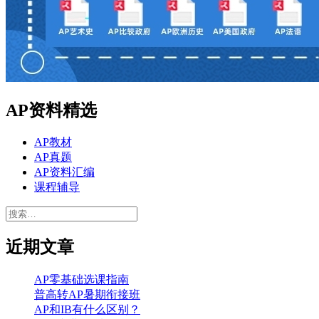
AP资料精选
AP教材
AP真题
AP资料汇编
课程辅导
搜
索：
近期文章
AP零基础选课指南
普高转AP暑期衔接班
AP和IB有什么区别？