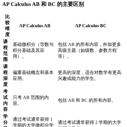
AP Calculus AB 和 BC 的主要区别
比
较
AP Calculus AB
AP Calculus BC
维
度
课
基础微积分（导数与
包括 AB 的所有内容，外加更多
程
积分基础及其应
高级主题（如级数、参数方程
范
用）。
等）。
围
课
程
偏重基础概念和基本
更高的深度，适合对数学有更高
深
应用。
兴趣或能力的学生。
度
考
试
只考 AB 范围的内
包括 AB 和 BC 的所有内容。
内
容。
容
学
通过考试通常获得 1
分
通过考试通常获得 2 学期的大学
学期的大学微积分学