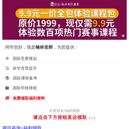
同学您好，我是
翰林老师
，为您提供：
🎯
国际竞赛规划
🚀
留学背景提升
📚
国际课程备考
🏫
国际学校择校
🎁
免费领取福利资料
竞赛报名/福利领取
请点击下方按钮直达领取
↓↓↓
项目咨询+福利领取