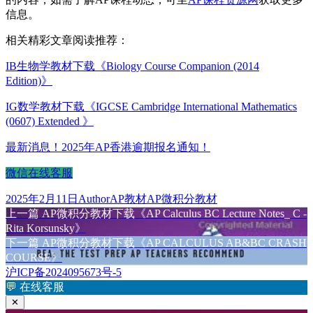
信息。
相关精彩文章阅读推荐：
IB生物学教材下载《Biology Course Companion (2014
Edition)》
IG数学教材下载《IGCSE Cambridge International Mathematics
(0607) Extended 》
最新消息！2025年AP香港逾期报名通知！
微信在线客服
发
作
分
标
2025年2月11日
Author
AP教材
AP微积分教材
布
上
者
类
签
上一篇
AP微积分教材下载《AP Calculus BC Lecture Notes_ C -
文
于
篇
Rita Korsunsky》
章
文
下
下一篇
AP微积分教材下载《AP CALCULUS AB&BC CRASH
章：
篇
COURSE》
导
文
沪ICP备2024095673号-5
航
章：
💬
在线客服
✕