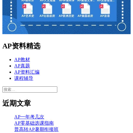
AP资料精选
AP教材
AP真题
AP资料汇编
课程辅导
搜
索：
近期文章
AP一年考几次
AP零基础选课指南
普高转AP暑期衔接班