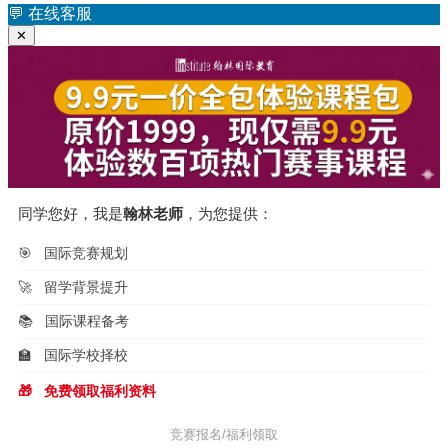
章：
💬
在线客服
航
✕
同学您好，我是
翰林老师
，为您提供：
🎯
国际竞赛规划
🚀
留学背景提升
📚
国际课程备考
🏫
国际学校择校
🎁
免费领取福利资料
竞赛报名/福利领取