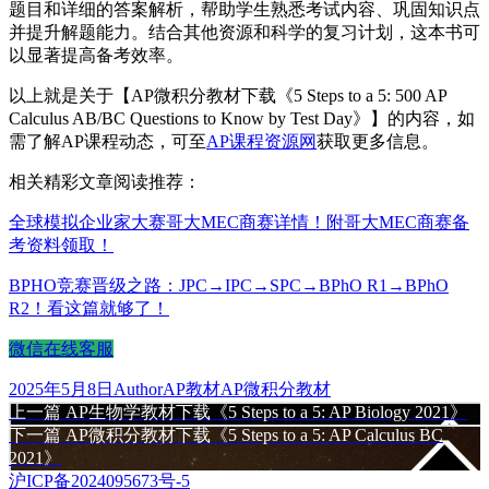
题目和详细的答案解析，帮助学生熟悉考试内容、巩固知识点
并提升解题能力。结合其他资源和科学的复习计划，这本书可
以显著提高备考效率。
以上就是关于【AP微积分教材下载《5 Steps to a 5: 500 AP
Calculus AB/BC Questions to Know by Test Day》】的内容，如
需了解AP课程动态，可至
AP课程资源网
获取更多信息。
相关精彩文章阅读推荐：
全球模拟企业家大赛哥大MEC商赛详情！附哥大MEC商赛备
考资料领取！
BPHO竞赛晋级之路：JPC→IPC→SPC→BPhO R1→BPhO
R2！看这篇就够了！
微信在线客服
发
作
分
标
2025年5月8日
Author
AP教材
AP微积分教材
布
上
者
类
签
上一篇
AP生物学教材下载《5 Steps to a 5: AP Biology 2021》
文
于
篇
下
下一篇
AP微积分教材下载《5 Steps to a 5: AP Calculus BC
章
文
篇
2021》
章：
文
沪ICP备2024095673号-5
导