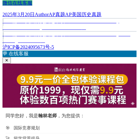
微信在线客服
发
作
分
标
2025年3月20日
Author
AP真题
AP美国历史真题
布
上
者
类
签
上一篇
AP美国历史真题下载《AP United States History
文
于
篇
Document-Based Questions 1973–1999》
章
文
下
下一篇
AP美国历史真题下载《AP United States History 1999
章：
篇
Scoring Guidelines》
导
文
沪ICP备2024095673号-5
航
章：
💬
在线客服
✕
同学您好，我是
翰林老师
，为您提供：
🎯
国际竞赛规划
🚀
留学背景提升