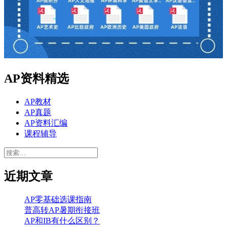
AP资料精选
AP教材
AP真题
AP资料汇编
课程辅导
搜
索：
近期文章
AP零基础选课指南
普高转AP暑期衔接班
AP和IB有什么区别？