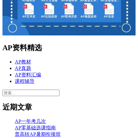
AP资料精选
AP教材
AP真题
AP资料汇编
课程辅导
搜
索：
近期文章
AP一年考几次
AP零基础选课指南
普高转AP暑期衔接班