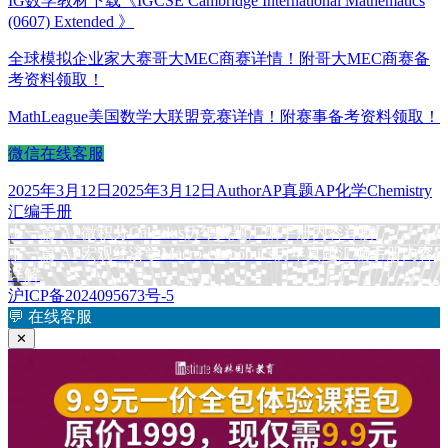
IG数学教材下载《IGCSE Cambridge International Mathematics
(0607) Extended 》
全球模拟企业家大赛哥大MEC商赛详情！附哥大MEC商赛备
考资料领取！
MathLeague美国数学大联盟竞赛详情！附赛事备考资料领取！
微信在线客服
发
作
分
标
2025年3月12日
2025年3月12日
Author
AP真题
AP化学Chemistry
布
者
类
签
汇编手册
于
上
上一篇
AP微积分Calculus历年真题汇编手册内容详解
文
篇
下
下一篇
AP宏观经济学Macro-economics历年真题汇编手册内容
章
文
篇
详解
章：
文
沪ICP备2024095673号-5
导
章：
💬
在线客服
航
✕