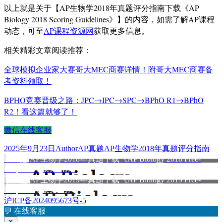
以上就是关于【AP生物学2018年真题评分指南下载《AP
Biology 2018 Scoring Guidelines》】的内容，如需了解AP课程
动态，可至
AP课程资源网
获取更多信息。
相关精彩文章阅读推荐：
全球模拟企业家大赛哥大MEC商赛详情！附哥大MEC商赛备
考资料领取！
BPHO竞赛晋级之路：JPC→IPC→SPC→BPhO R1→BPhO
R2！看这篇就够了！
微信在线客服
发
作
分
标
2025年9月23日
Author
AP真题
AP生物学2018年真题评分指南
布
上
者
类
签
上一篇
AP生物学2018年真题下载《AP Biology 2018 Free-
文
于
篇
Response Questions》
章
文
下
下一篇
AP生物学2019年真题下载《AP Biology 2019 Free-
章：
篇
Response Questions》
导
文
沪ICP备2024095673号-5
航
章：
💬
在线客服
✕