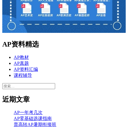
AP资料精选
AP教材
AP真题
AP资料汇编
课程辅导
搜
索：
近期文章
AP一年考几次
AP零基础选课指南
普高转AP暑期衔接班