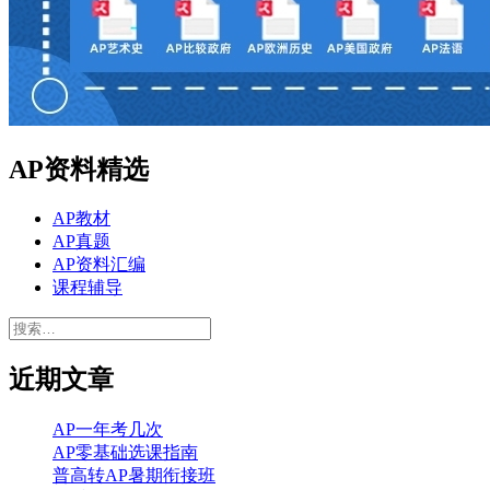
AP资料精选
AP教材
AP真题
AP资料汇编
课程辅导
搜
索：
近期文章
AP一年考几次
AP零基础选课指南
普高转AP暑期衔接班