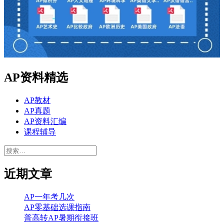
AP资料精选
AP教材
AP真题
AP资料汇编
课程辅导
搜
索：
近期文章
AP一年考几次
AP零基础选课指南
普高转AP暑期衔接班