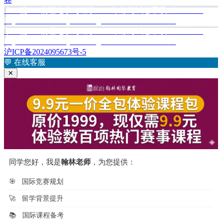
于
上
上一篇
AP物理电学与磁学2015年练习试卷下载《2015 AP
文
篇
Physics C: Electricity and Magnetism Practice Exam》
章
文
下
下一篇
AP物理电学与磁学2017年练习试卷下载《2017 AP
章：
篇
Physics C: Electricity and Magnetism Practice Exam》
导
文
沪ICP备2024095673号-5
航
章：
💬
在线客服
✕
同学您好，我是
翰林老师
，为您提供：
🎯
国际竞赛规划
🚀
留学背景提升
📚
国际课程备考