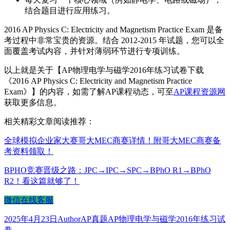
结合题目进行应用练习。
2016 AP Physics C: Electricity and Magnetism Practice Exam 是备
考过程中非常宝贵的资源。结合 2012-2015 年试题，您可以全
面覆盖考试内容，并针对薄弱环节进行专项训练。
以上就是关于【AP物理电学与磁学2016年练习试卷下载
《2016 AP Physics C: Electricity and Magnetism Practice
Exam》】的内容，如需了解AP课程动态，可至
AP课程资源网
获取更多信息。
相关精彩文章阅读推荐：
全球模拟企业家大赛哥大MEC商赛详情！附哥大MEC商赛备
考资料领取！
BPHO竞赛晋级之路：JPC→IPC→SPC→BPhO R1→BPhO
R2！看这篇就够了！
微信在线客服
发
作
分
标
2025年4月23日
Author
AP真题
AP物理电学与磁学2016年练习试
布
者
类
签
卷