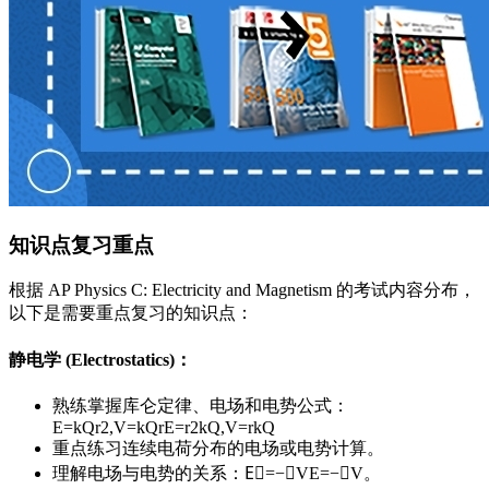
知识点复习重点
根据 AP Physics C: Electricity and Magnetism 的考试内容分布，
以下是需要重点复习的知识点：
静电学 (Electrostatics)
：
熟练掌握库仑定律、电场和电势公式：
E=kQr2,V=kQr
E
=
r
2
k
Q
,
V
=
r
k
Q
重点练习连续电荷分布的电场或电势计算。
理解电场与电势的关系：
E⃗=−∇V
E
=
−
∇
V
。