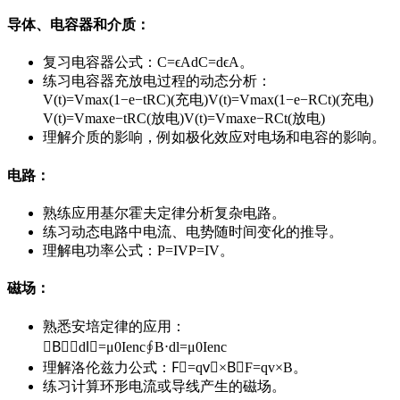
导体、电容器和介质
：
复习电容器公式：
C=ϵAd
C
=
d
ϵ
A
。
练习电容器充放电过程的动态分析：
V(t)=Vmax(1−e−tRC)(充电)
V
(
t
)
=
V
max
(
1
−
e
−
RC
t
)
(
充电
)
V(t)=Vmaxe−tRC(放电)
V
(
t
)
=
V
max
e
−
RC
t
(
放电
)
理解介质的影响，例如极化效应对电场和电容的影响。
电路
：
熟练应用基尔霍夫定律分析复杂电路。
练习动态电路中电流、电势随时间变化的推导。
理解电功率公式：
P=IV
P
=
I
V
。
磁场
：
熟悉安培定律的应用：
∮B⃗⋅dl⃗=μ0Ienc
∮
B
⋅
d
l
=
μ
0
I
enc
理解洛伦兹力公式：
F⃗=qv⃗×B⃗
F
=
q
v
×
B
。
练习计算环形电流或导线产生的磁场。