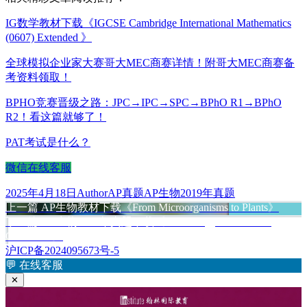
IG数学教材下载《IGCSE Cambridge International Mathematics
(0607) Extended 》
全球模拟企业家大赛哥大MEC商赛详情！附哥大MEC商赛备
考资料领取！
BPHO竞赛晋级之路：JPC→IPC→SPC→BPhO R1→BPhO
R2！看这篇就够了！
PAT考试是什么？
微信在线客服
发
作
分
标
2025年4月18日
Author
AP真题
AP生物2019年真题
布
上
者
类
签
上一篇
AP生物教材下载《From Microorganisms to Plants》
文
于
篇
下
下一篇
AP生物2019年真题下载《AP Biology 2019 Scoring
章
文
篇
Guidelines》
章：
文
沪ICP备2024095673号-5
导
章：
💬
在线客服
航
✕