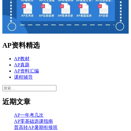
AP资料精选
AP教材
AP真题
AP资料汇编
课程辅导
搜
索：
近期文章
AP一年考几次
AP零基础选课指南
普高转AP暑期衔接班