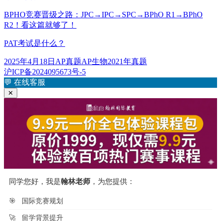
BPHO竞赛晋级之路：JPC→IPC→SPC→BPhO R1→BPhO
R2！看这篇就够了！
PAT考试是什么？
发
分
标
2025年4月18日
AP真题
AP生物2021年真题
布
类
签
沪ICP备2024095673号-5
于
💬
在线客服
✕
同学您好，我是
翰林老师
，为您提供：
🎯
国际竞赛规划
🚀
留学背景提升