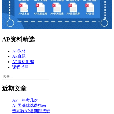
AP资料精选
AP教材
AP真题
AP资料汇编
课程辅导
搜
索：
近期文章
AP一年考几次
AP零基础选课指南
普高转AP暑期衔接班