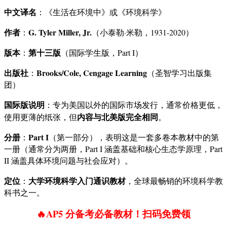
中文译名
：《生活在环境中》或《环境科学》
作者
G. Tyler Miller, Jr.
：
（小泰勒·米勒，1931-2020）
版本
第十三版
：
（国际学生版，Part I）
出版社
Brooks/Cole, Cengage Learning
：
（圣智学习出版集
团）
国际版说明
：专为美国以外的国际市场发行，通常价格更低，
内容与北美版完全相同
使用更薄的纸张，但
。
分册
Part I
：
（第一部分），表明这是一套多卷本教材中的第
一册（通常分为两册，Part I 涵盖基础和核心生态学原理，Part
II 涵盖具体环境问题与社会应对）。
定位
大学环境科学入门通识教材
：
，全球最畅销的环境科学教
科书之一。
🔥AP5 分备考必备教材！扫码免费领