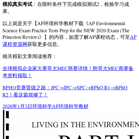
模拟真实考试
：在限时条件下完成模拟测试2，检验学习成
果。
以上就是关于【AP环境科学教材下载《AP Environmental
Science Exam Practice Tests Prep for the NEW 2020 Exam (The
Princeton Review)》】的内容，如需了解AP课程动态，可至
AP
课程资源网
获取更多信息。
相关精彩文章阅读推荐：
全球模拟企业家大赛哥大MEC商赛详情！附哥大MEC商赛备
考资料领取！
BPHO竞赛晋级之路：JPC→IPC→SPC→BPhO R1→BPhO
R2！看这篇就够了！
发
分
标
2026年1月5日
环境科学
AP环境科学教材
布
类
签
于