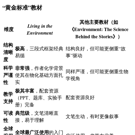
“黄金标准”教材
其他主要教材（如
Living in the
维度
《Environment: The Science
Environment
Behind the Stories》）
结构
极高
，三段式框架经典
结构良好，但可能更侧重“故
清晰
易循
事”驱动
度
科学
非常强
，作者化学背景
同样严谨，但可能更侧重生物
严谨
使其在物化基础方面扎
学视角
性
实
极其丰富
，配套资源
教学
配套资源良好
（PPT、题库、实验手
支持
册）完备
可读
典范级
，文笔清晰直
文笔生动，有时更像叙事
性
接，易于理解
全球
全球最广泛使用
的入门