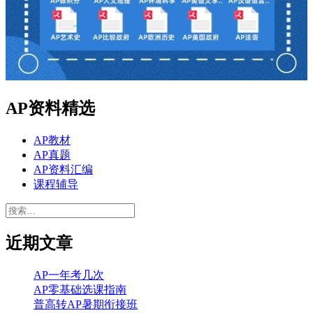
AP资料精选
AP教材
AP真题
AP资料汇编
课程辅导
搜
索：
近期文章
AP一年考几次
AP零基础选课指南
普高转AP暑期衔接班