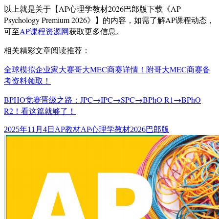
以上就是关于【AP心理学教材2026巴郎版下载《AP
Psychology Premium 2026》】的内容，如需了解AP课程动态，
可至
AP课程资源网
获取更多信息。
相关精彩文章阅读推荐：
全球模拟企业家大赛哥大MEC商赛详情！附哥大MEC商赛备
考资料领取！
BPHO竞赛晋级之路：JPC→IPC→SPC→BPhO R1→BPhO
R2！看这篇就够了！
发
分
标
2025年11月4日
AP教材
AP心理学教材2026巴郎版
布
类
签
于