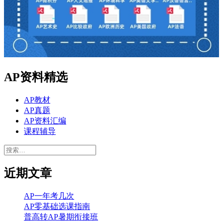
AP资料精选
AP教材
AP真题
AP资料汇编
课程辅导
搜
索：
近期文章
AP一年考几次
AP零基础选课指南
普高转AP暑期衔接班