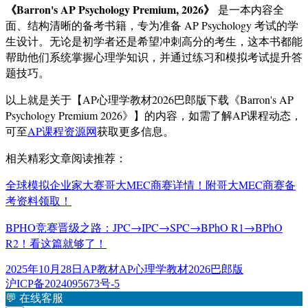
《Barron's AP Psychology Premium, 2026》
是一本内容全
面、结构清晰的备考书籍，专为准备 AP Psychology 考试的学
生设计。无论是初学者还是希望冲刺高分的考生，这本书都能
帮助他们系统掌握心理学知识，并通过练习和模拟考试提升答
题技巧。
以上就是关于【AP心理学教材2026巴郎版下载《Barron's AP
Psychology Premium 2026》】的内容，如需了解AP课程动态，
可至
AP课程资源网
获取更多信息。
相关精彩文章阅读推荐：
全球模拟企业家大赛哥大MEC商赛详情！附哥大MEC商赛备
考资料领取！
BPHO竞赛晋级之路：JPC→IPC→SPC→BPhO R1→BPhO
R2！看这篇就够了！
发
分
标
2025年10月28日
AP教材
AP心理学教材2026巴郎版
布
类
签
沪ICP备2024095673号-5
于
💬
在线客服