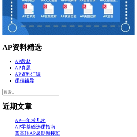
AP资料精选
AP教材
AP真题
AP资料汇编
课程辅导
搜
索：
近期文章
AP一年考几次
AP零基础选课指南
普高转AP暑期衔接班