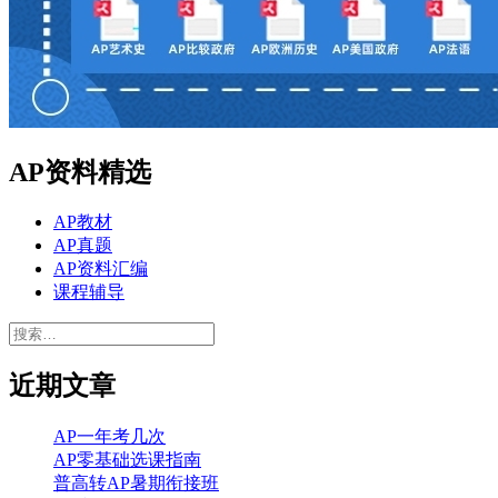
AP资料精选
AP教材
AP真题
AP资料汇编
课程辅导
搜
索：
近期文章
AP一年考几次
AP零基础选课指南
普高转AP暑期衔接班