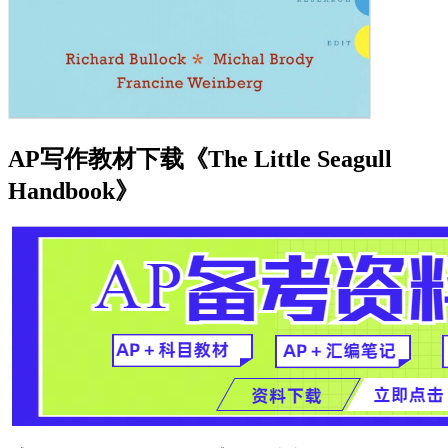
AP写作教材下载《The Little Seagull
Handbook》