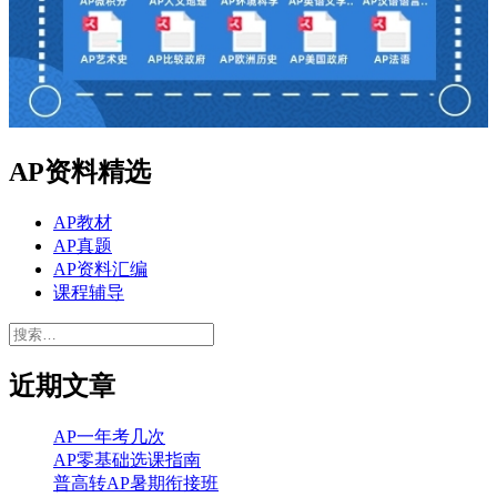
AP资料精选
AP教材
AP真题
AP资料汇编
课程辅导
搜
索：
近期文章
AP一年考几次
AP零基础选课指南
普高转AP暑期衔接班