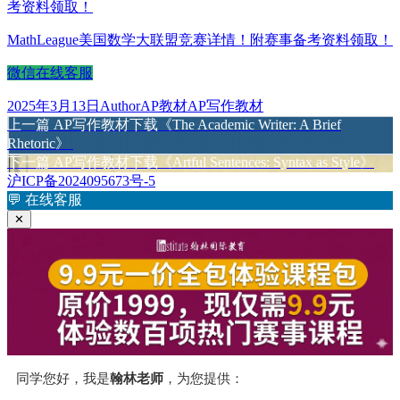
考资料领取！
MathLeague美国数学大联盟竞赛详情！附赛事备考资料领取！
微信在线客服
发
作
分
标
2025年3月13日
Author
AP教材
AP写作教材
布
上
者
类
签
上一篇
AP写作教材下载《The Academic Writer: A Brief
文
于
篇
Rhetoric》
章
文
下
下一篇
AP写作教材下载《Artful Sentences: Syntax as Style》
章：
篇
沪ICP备2024095673号-5
导
文
💬
在线客服
航
章：
✕
同学您好，我是
翰林老师
，为您提供：