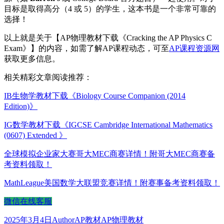
目标是取得高分（4 或 5）的学生，这本书是一个非常可靠的
选择！
以上就是关于【AP物理教材下载《Cracking the AP Physics C
Exam》】的内容，如需了解AP课程动态，可至
AP课程资源网
获取更多信息。
相关精彩文章阅读推荐：
IB生物学教材下载《Biology Course Companion (2014
Edition)》
IG数学教材下载《IGCSE Cambridge International Mathematics
(0607) Extended 》
全球模拟企业家大赛哥大MEC商赛详情！附哥大MEC商赛备
考资料领取！
MathLeague美国数学大联盟竞赛详情！附赛事备考资料领取！
微信在线客服
发
作
分
标
2025年3月4日
Author
AP教材
AP物理教材