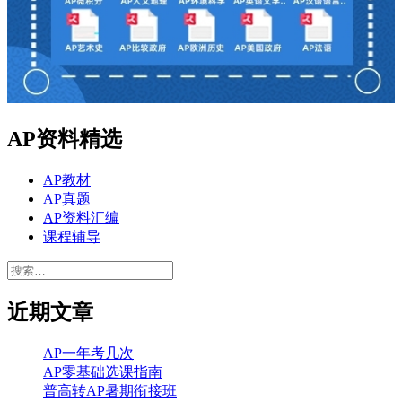
AP资料精选
AP教材
AP真题
AP资料汇编
课程辅导
搜
索：
近期文章
AP一年考几次
AP零基础选课指南
普高转AP暑期衔接班