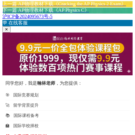
布
上
者
类
签
上一篇
AP物理教材下载《Cracking the AP Physics 2 Exam》
文
于
篇
下
下一篇
AP物理教材下载《AP Physics C》
章
文
篇
沪ICP备2024095673号-5
章：
文
💬
在线客服
导
章：
✕
航
同学您好，我是
翰林老师
，为您提供：
🎯
国际竞赛规划
🚀
留学背景提升
📚
国际课程备考
🏫
国际学校择校