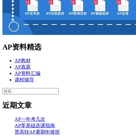
AP资料精选
AP教材
AP真题
AP资料汇编
课程辅导
搜
索：
近期文章
AP一年考几次
AP零基础选课指南
普高转AP暑期衔接班