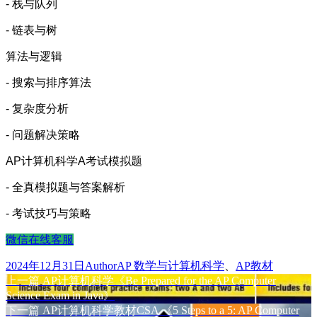
- 栈与队列
- 链表与树
算法与逻辑
- 搜索与排序算法
- 复杂度分析
- 问题解决策略
AP计算机科学A考试模拟题
- 全真模拟题与答案解析
- 考试技巧与策略
微信在线客服
发
作
分
2024年12月31日
Author
AP 数学与计算机科学
、
AP教材
布
上
者
类
上一篇
AP计算机科学《Be Prepared for the AP Computer
文
于
篇
Science Exam in Java》
章
文
下
下一篇
AP计算机科学教材CSA 《5 Steps to a 5: AP Computer