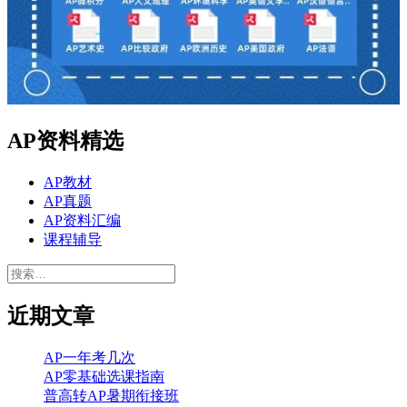
AP资料精选
AP教材
AP真题
AP资料汇编
课程辅导
搜
索：
近期文章
AP一年考几次
AP零基础选课指南
普高转AP暑期衔接班