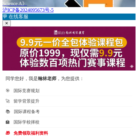
章：
篇
Science A》
导
文
沪ICP备2024095673号-5
航
章：
💬
在线客服
✕
同学您好，我是
翰林老师
，为您提供：
🎯
国际竞赛规划
🚀
留学背景提升
📚
国际课程备考
🏫
国际学校择校
🎁
免费领取福利资料