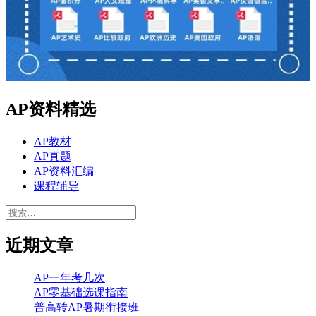
AP资料精选
AP教材
AP真题
AP资料汇编
课程辅导
搜
索：
近期文章
AP一年考几次
AP零基础选课指南
普高转AP暑期衔接班