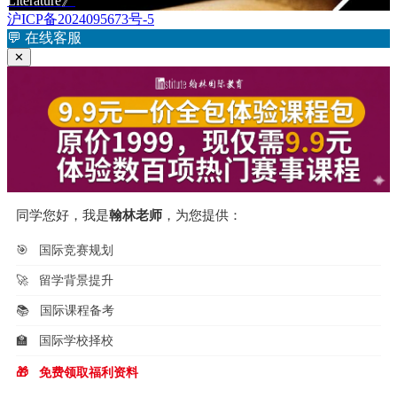
Literature》
章：
文
沪ICP备2024095673号-5
导
章：
💬
在线客服
航
✕
同学您好，我是
翰林老师
，为您提供：
🎯
国际竞赛规划
🚀
留学背景提升
📚
国际课程备考
🏫
国际学校择校
🎁
免费领取福利资料