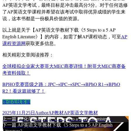
AP英语文学考试，最终目标是冲击最高分5分。对于任何选修
了AP英语文学课程并希望在该考试中取得优异成绩的学生来
说，这本书都是一份极具价值的资源。
以上就是关于【AP英语文学教材下载《5 Steps to a 5 AP
English Literature》】的内容，如需了解AP课程动态，可至
AP
课程资源网
获取更多信息。
相关精彩文章阅读推荐：
全球模拟企业家大赛哥大MEC商赛详情！附哥大MEC商赛备
考资料领取！
BPHO竞赛晋级之路：JPC→IPC→SPC→BPhO R1→BPhO
R2！看这篇就够了！
微信在线客服
发
作
分
标
2025年11月25日
Author
AP教材
AP英语文学教材
布
上
者
类
签
上一篇
AP化学教材下载《5 Steps to a 5 AP Chemistry》
文
于
篇
下
下一篇
AP英语文学教材下载《5 Steps to a 5 AP English
章
文
篇