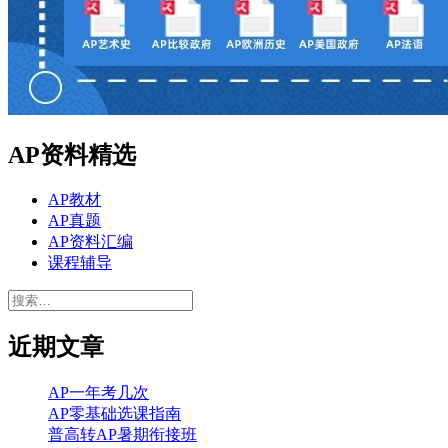
AP资料精选
AP教材
AP真题
AP资料汇编
课程辅导
搜
索：
近期文章
AP一年考几次
AP零基础选课指南
普高转AP暑期衔接班