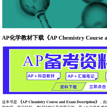
AP化学教材下载《AP Chemistry Course and
《AP Chemistry Course and Exam Description》
这本书是
，