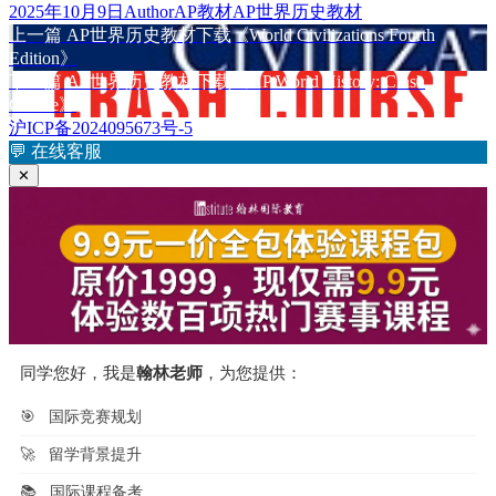
发
作
分
标
2025年10月9日
Author
AP教材
AP世界历史教材
布
上
者
类
签
上一篇
AP世界历史教材下载《World Civilizations Fourth
文
于
篇
Edition》
章
文
下
下一篇
AP世界历史教材下载《AP World History: Crash
章：
篇
Course》
导
文
沪ICP备2024095673号-5
航
章：
💬
在线客服
✕
同学您好，我是
翰林老师
，为您提供：
🎯
国际竞赛规划
🚀
留学背景提升
📚
国际课程备考