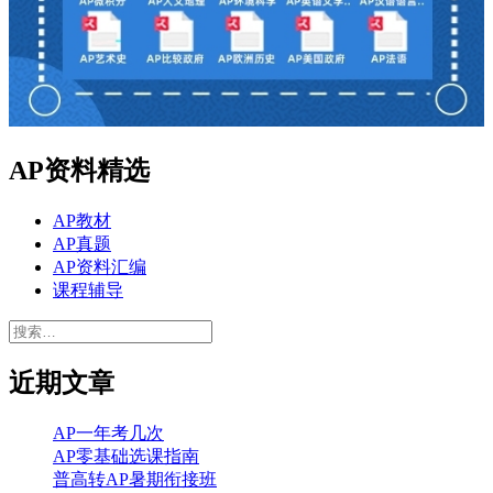
AP资料精选
AP教材
AP真题
AP资料汇编
课程辅导
搜
索：
近期文章
AP一年考几次
AP零基础选课指南
普高转AP暑期衔接班