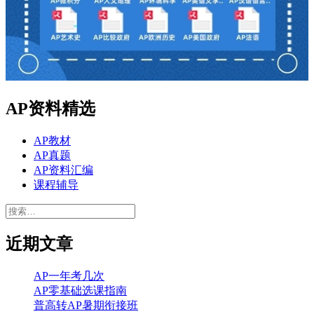
AP资料精选
AP教材
AP真题
AP资料汇编
课程辅导
搜
索：
近期文章
AP一年考几次
AP零基础选课指南
普高转AP暑期衔接班