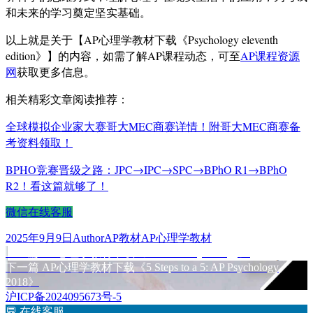
和未来的学习奠定坚实基础。
以上就是关于【AP心理学教材下载《Psychology eleventh
edition》】的内容，如需了解AP课程动态，可至
AP课程资源
网
获取更多信息。
相关精彩文章阅读推荐：
全球模拟企业家大赛哥大MEC商赛详情！附哥大MEC商赛备
考资料领取！
BPHO竞赛晋级之路：JPC→IPC→SPC→BPhO R1→BPhO
R2！看这篇就够了！
微信在线客服
发
作
分
标
2025年9月9日
Author
AP教材
AP心理学教材
布
上
者
类
签
上一篇
AP心理学教材下载《CliffsAP Psychology》
文
于
篇
下
下一篇
AP心理学教材下载《5 Steps to a 5: AP Psychology
章
文
篇
2018》
章：
文
沪ICP备2024095673号-5
导
章：
💬
在线客服