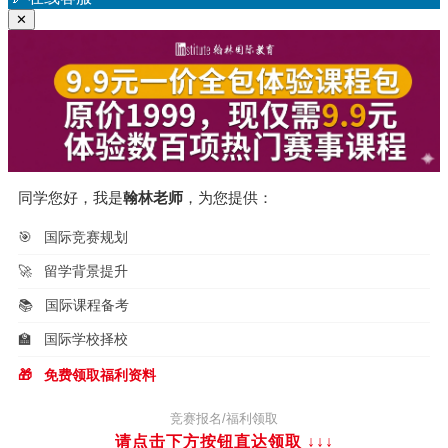
航
✕
同学您好，我是
翰林老师
，为您提供：
🎯
国际竞赛规划
🚀
留学背景提升
📚
国际课程备考
🏫
国际学校择校
🎁
免费领取福利资料
竞赛报名/福利领取
请点击下方按钮直达领取
↓↓↓