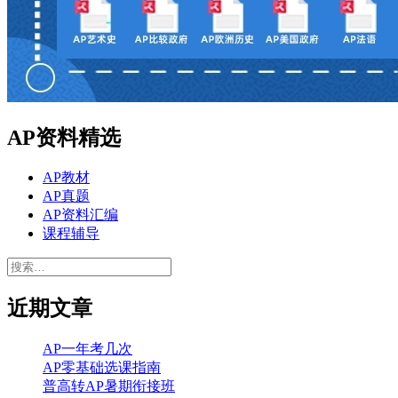
AP资料精选
AP教材
AP真题
AP资料汇编
课程辅导
搜
索：
近期文章
AP一年考几次
AP零基础选课指南
普高转AP暑期衔接班