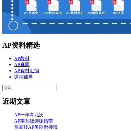
AP资料精选
AP教材
AP真题
AP资料汇编
课程辅导
搜
索：
近期文章
AP一年考几次
AP零基础选课指南
普高转AP暑期衔接班