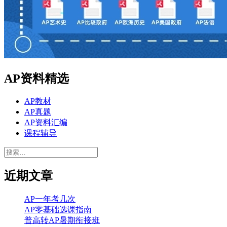
AP资料精选
AP教材
AP真题
AP资料汇编
课程辅导
搜
索：
近期文章
AP一年考几次
AP零基础选课指南
普高转AP暑期衔接班