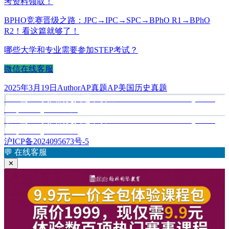
考资料领取！
BPHO竞赛晋级之路：JPC→IPC→SPC→BPhO R1→BPhO
R2！看这篇就够了！
哪些大学和专业需要参加STEP考试？
微信在线客服
发
作
分
标
2025年3月19日
Author
AP真题
AP美国历史真题
布
上
者
类
签
上一篇
AP美国历史真题下载《AP United States History Free-
文
于
篇
Response Questions》
章
文
下
下一篇
AP美国历史真题下载《AP United States History Free-
章：
篇
Response Questions》
导
文
沪ICP备2024095673号-5
航
章：
💬
在线客服
✕