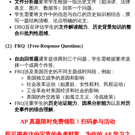
文件分析题
要求学生根据一组历史文件（如演讲、法律
条文、图片、数据等）回答一个问题。
学生需要将文件中的信息与自己的历史知识相结合，撰
写一篇结构清晰、论点明确的论文。
DBQ旨在评估学生的
文件解读能力
、
历史背景知识的整
合
和
批判性思维
。
（2）FRQ（Free-Response Questions）
自由回答题
通常提供两到三个问题，学生需根据要求选
择一个或两个作答。
FRQ涉及美国历史的不同主题或时间段，例如：
美国独立战争的原因和影响
社会改革运动（如废奴、女性权利、民权运动）
工业革命对美国经济和社会的影响
美国的外交政策（如孤立主义、冷战政策）
FRQ注重学生的
历史论证能力
、
因果分析能力
以及
对历
史事件的综合理解
。
AP 真题限时免费领取！扫码参与活动
即可拥有这份宝贵的备考财富，为你的 AP 学习之