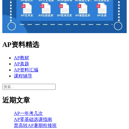
AP资料精选
AP教材
AP真题
AP资料汇编
课程辅导
搜
索：
近期文章
AP一年考几次
AP零基础选课指南
普高转AP暑期衔接班