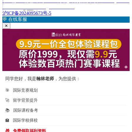
文
下
下一篇
AP物理C力学2014年真题评分指南下载《AP Physics C:
章：
篇
Mechanics 2014 Scoring Guidelines》
导
文
沪ICP备2024095673号-5
航
章：
💬
在线客服
✕
同学您好，我是
翰林老师
，为您提供：
🎯
国际竞赛规划
🚀
留学背景提升
📚
国际课程备考
🏫
国际学校择校
🎁
免费领取福利资料