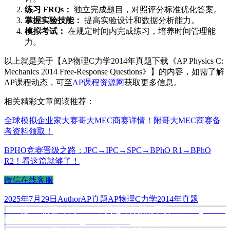
练习 FRQs：
独立完成题目，对照评分标准优化答案。
掌握实验技能：
提高实验设计和数据分析能力。
模拟考试：
在规定时间内完成练习，培养时间管理能
力。
以上就是关于【AP物理C力学2014年真题下载《AP Physics C:
Mechanics 2014 Free-Response Questions》】的内容，如需了解
AP课程动态，可至
AP课程资源网
获取更多信息。
相关精彩文章阅读推荐：
全球模拟企业家大赛哥大MEC商赛详情！附哥大MEC商赛备
考资料领取！
BPHO竞赛晋级之路：JPC→IPC→SPC→BPhO R1→BPhO
R2！看这篇就够了！
微信在线客服
发
作
分
标
2025年7月29日
Author
AP真题
AP物理C力学2014年真题
布
上
者
类
签
上一篇
AP物理C力学2013年真题评分指南下载《AP Physics C:
文
于
篇
Mechanics 2013 Scoring Guidelines》
章