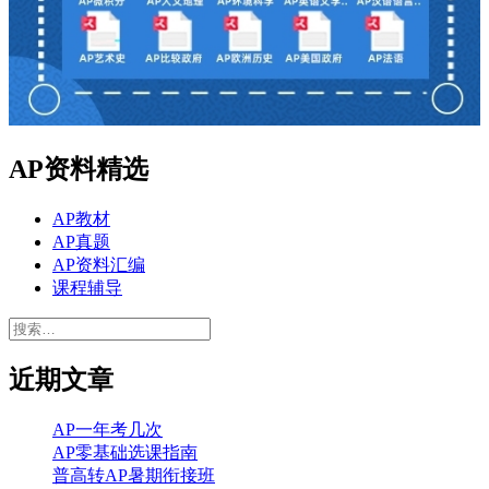
AP资料精选
AP教材
AP真题
AP资料汇编
课程辅导
搜
索：
近期文章
AP一年考几次
AP零基础选课指南
普高转AP暑期衔接班