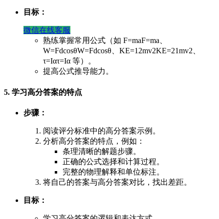
目标：
微信在线客服
熟练掌握常用公式（如
F=ma
F
=
ma
、
W=Fdcos⁡θ
W
=
F
d
cos
θ
、
KE=12mv2
K
E
=
2
1
m
v
2
、
τ=Iα
τ
=
I
α
等）。
提高公式推导能力。
5. 学习高分答案的特点
步骤：
阅读评分标准中的高分答案示例。
分析高分答案的特点，例如：
条理清晰的解题步骤。
正确的公式选择和计算过程。
完整的物理解释和单位标注。
将自己的答案与高分答案对比，找出差距。
目标：
学习高分答案的逻辑和表达方式。