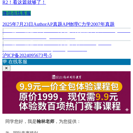
R2！看这篇就够了！
微信在线客服
发
作
分
标
2025年7月23日
Author
AP真题
AP物理C力学2007年真题
布
上
者
类
签
上一篇
AP物理C力学2007年真题评分指南下载《AP Physics C:
文
于
篇
Mechanics 2007 Scoring Guidelines》
章
文
下
下一篇
AP物理C力学2008年真题下载《AP Physics C:
章：
篇
Mechanics 2008 Free-Response Questions》
导
文
沪ICP备2024095673号-5
航
章：
💬
在线客服
✕
同学您好，我是
翰林老师
，为您提供：
🎯
国际竞赛规划