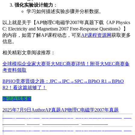
强化实验设计能力
：
学习如何描述实验步骤并分析数据。
以上就是关于【AP物理C电磁学2007年真题下载《AP Physics
C: Electricity and Magnetism 2007 Free-Response Questions》】
的内容，如需了解AP课程动态，可至
AP课程资源网
获取更多
信息。
相关精彩文章阅读推荐：
全球模拟企业家大赛哥大MEC商赛详情！附哥大MEC商赛备
考资料领取
BPHO竞赛晋级之路：JPC→IPC→SPC→BPhO R1→BPhO
R2！看这篇就够了！
微信在线客服
发
作
分
标
2025年7月9日
Author
AP真题
AP物理C电磁学2007年真题
布
上
者
类
签
上一篇
AP物理C电磁学2006年真题评分标准下载《AP Physics
文
于
篇
C: Electricity & Magnetism 2006 Scoring Guidelines》
章
文
下
下一篇
AP物理C电磁学2007年真题评分标准下载《AP Physics
章：
篇