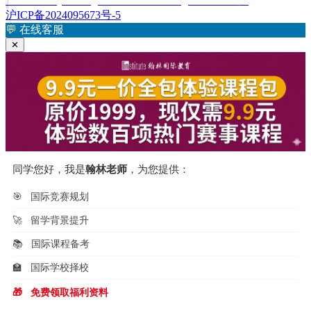
C: Electricity & Magnetism 2007 Scoring Guidelines》
导
文
沪ICP备2024095673号-5
航
章：
💬
在线客服
✕
同学您好，我是
翰林老师
，为您提供：
🎯
国际竞赛规划
🚀
留学背景提升
📚
国际课程备考
🏫
国际学校择校
🎁
免费领取福利资料