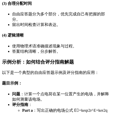
(3) 合理分配时间
自由应答题分为多个部分，优先完成自己有把握的部
分。
留出时间检查计算和表达。
(4) 逻辑清晰
使用物理术语准确描述现象与过程。
答案结构清晰，分步解答。
示例分析：如何结合评分指南解题
以下是一个典型的自由应答题示例及评分指南的应用：
题目示例
：
问题
：计算一个点电荷在某一位置产生的电场，并解释
如何测量该电场。
评分指南
：
Part a
：写出正确的电场公式
E⃗=keqr2r^
E
=
k
e
r
2
q