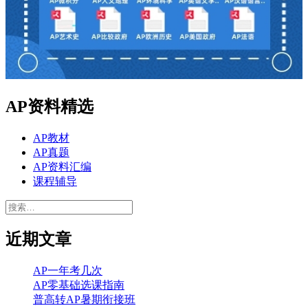
AP资料精选
AP教材
AP真题
AP资料汇编
课程辅导
搜
索：
近期文章
AP一年考几次
AP零基础选课指南
普高转AP暑期衔接班