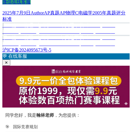
微信在线客服
发
作
分
标
2025年7月9日
Author
AP真题
AP物理C电磁学2005年真题评分
布
者
类
签
标准
于
上
上一篇
AP物理C电磁学2005年真题下载《AP Physics C:
文
篇
Electricity and Magnetism 2005 Free-Response Questions》
章
文
下
下一篇
AP物理C电磁学2006年真题下载《AP Physics C:
章：
篇
Electricity and Magnetism 2006 Free-Response Questions》
导
文
沪ICP备2024095673号-5
航
章：
💬
在线客服
✕
同学您好，我是
翰林老师
，为您提供：
🎯
国际竞赛规划