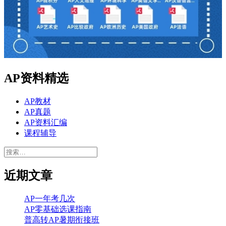
AP资料精选
AP教材
AP真题
AP资料汇编
课程辅导
搜
索：
近期文章
AP一年考几次
AP零基础选课指南
普高转AP暑期衔接班