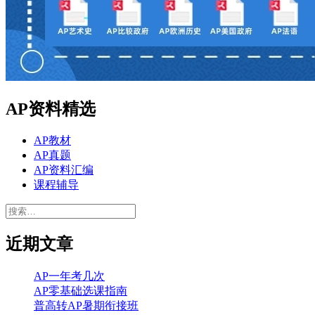
AP资料精选
AP教材
AP真题
AP资料汇编
课程辅导
搜
索：
近期文章
AP一年考几次
AP零基础选课指南
普高转AP暑期衔接班