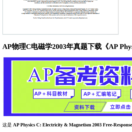
AP物理C电磁学2003年真题下载《AP Physics C: E
这是
AP Physics C: Electricity & Magnetism 2003 Free-Response