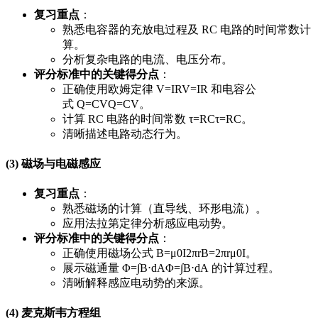
复习重点
：
熟悉电容器的充放电过程及 RC 电路的时间常数计
算。
分析复杂电路的电流、电压分布。
评分标准中的关键得分点
：
正确使用欧姆定律
V=IR
V
=
I
R
和电容公
式
Q=CV
Q
=
C
V
。
计算 RC 电路的时间常数
τ=RC
τ
=
RC
。
清晰描述电路动态行为。
(3) 磁场与电磁感应
复习重点
：
熟悉磁场的计算（直导线、环形电流）。
应用法拉第定律分析感应电动势。
评分标准中的关键得分点
：
正确使用磁场公式
B=μ0I2πr
B
=
2
π
r
μ
0
I
。
展示磁通量
Φ=∫B⋅dA
Φ
=
∫
B
⋅
d
A
的计算过程。
清晰解释感应电动势的来源。
(4) 麦克斯韦方程组