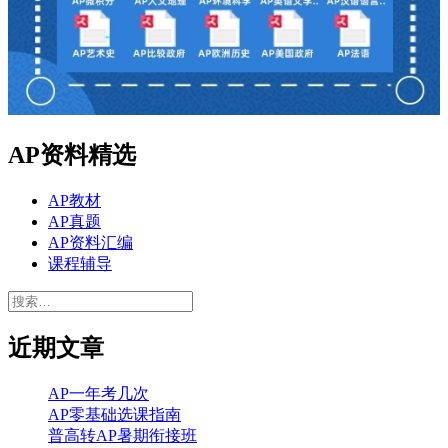
AP资料精选
AP教材
AP真题
AP资料汇编
课程辅导
搜
索：
近期文章
AP一年考几次
AP零基础选课指南
普高转AP暑期衔接班