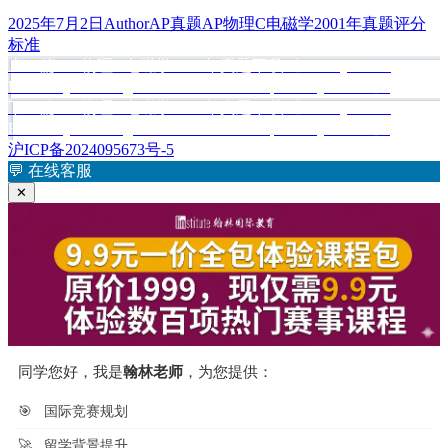
发
作
分
标
2025年7月2日
Author
AP真题
AP物理C电磁学2001年真题评分
布
者
类
签
标准
于
上
上一篇
AP物理C电磁学2001年真题下载《AP Physics C:
文
篇
Electricity and Magnetism 2001 Free-Response Questions》
章
文
下
下一篇
AP物理C电磁学2002年真题下载《AP Physics C:
章：
篇
Electricity and Magnetism 2002 Free-Response Questions》
导
文
沪ICP备2024095673号-5
航
章：
💬
在线客服
✕
同学您好，我是
翰林老师
，为您提供：
🎯
国际竞赛规划
🚀
留学背景提升