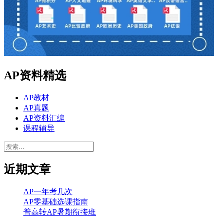
AP资料精选
AP教材
AP真题
AP资料汇编
课程辅导
搜
索：
近期文章
AP一年考几次
AP零基础选课指南
普高转AP暑期衔接班