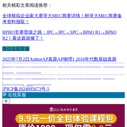
相关精彩文章阅读推荐：
全球模拟企业家大赛哥大MEC商赛详情！附哥大MEC商赛备
考资料领取！
BPHO竞赛晋级之路：JPC→IPC→SPC→BPhO R1→BPhO
R2！看这篇就够了！
微信在线客服
发
作
分
标
2025年7月2日
Author
AP真题
AP物理1 2016年代数基础真题
布
上
者
类
签
上一篇
AP物理1 2015年真题评分标准下载《AP Physics 1 2015
文
于
篇
Scoring Guidelines》
章
文
下
下一篇
AP物理1 2016年真题评分标准下载《AP Physics 1:
章：
篇
2016 Scoring Guidelines》
导
文
沪ICP备2024095673号-5
航
章：
💬
在线客服
✕