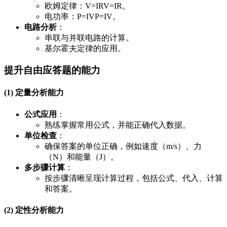
欧姆定律：
V=IR
V
=
I
R
。
电功率：
P=IV
P
=
I
V
。
电路分析
：
串联与并联电路的计算。
基尔霍夫定律的应用。
提升自由应答题的能力
(1) 定量分析能力
公式应用
：
熟练掌握常用公式，并能正确代入数据。
单位检查
：
确保答案的单位正确，例如速度（m/s）、力
（N）和能量（J）。
多步骤计算
：
按步骤清晰呈现计算过程，包括公式、代入、计算
和答案。
(2) 定性分析能力