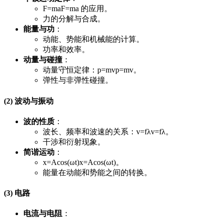
F=ma
F
=
ma
的应用。
力的分解与合成。
能量与功
：
动能、势能和机械能的计算。
功率和效率。
动量与碰撞
：
动量守恒定律：
p=mv
p
=
m
v
。
弹性与非弹性碰撞。
(2) 波动与振动
波的性质
：
波长、频率和波速的关系：
v=fλ
v
=
f
λ
。
干涉和衍射现象。
简谐运动
：
x=Acos⁡(ωt)
x
=
A
cos
(
ω
t
)
。
能量在动能和势能之间的转换。
(3) 电路
电流与电阻
：