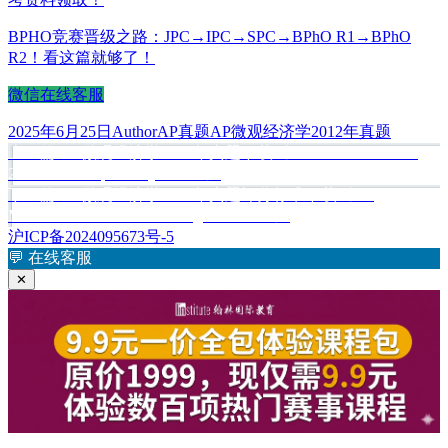
BPHO竞赛晋级之路：JPC→IPC→SPC→BPhO R1→BPhO
R2！看这篇就够了！
微信在线客服
发
作
分
标
2025年6月25日
Author
AP真题
AP微观经济学2012年真题
布
上
者
类
签
上一篇
AP微观经济学2012年真题下载《AP Microeconomics
文
于
篇
2012 Free-Response Questions》
章
文
下
下一篇
AP微观经济学2012年真题评分标准下载《AP
章：
篇
Microeconomics 2012 Scoring Guidelines》
导
文
沪ICP备2024095673号-5
航
章：
💬
在线客服
✕