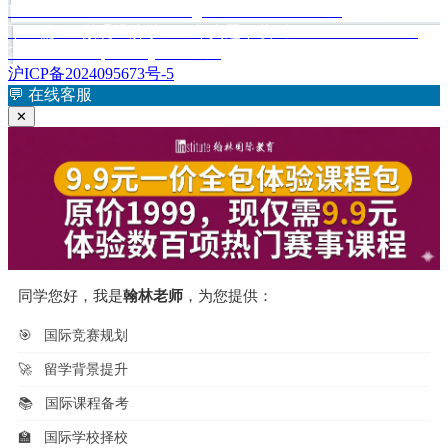
篇
Microeconomics 2011 Scoring Guidelines Form B》
章
文
下
下一篇
AP微观经济学2012年真题下载《AP Microeconomics
章：
篇
2012 Free-Response Questions》
导
文
沪ICP备2024095673号-5
航
章：
💬
在线客服
✕
同学您好，我是
翰林老师
，为您提供：
🎯
国际竞赛规划
🚀
留学背景提升
📚
国际课程备考
🏫
国际学校择校