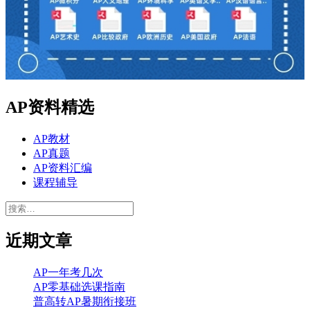
AP资料精选
AP教材
AP真题
AP资料汇编
课程辅导
搜
索：
近期文章
AP一年考几次
AP零基础选课指南
普高转AP暑期衔接班