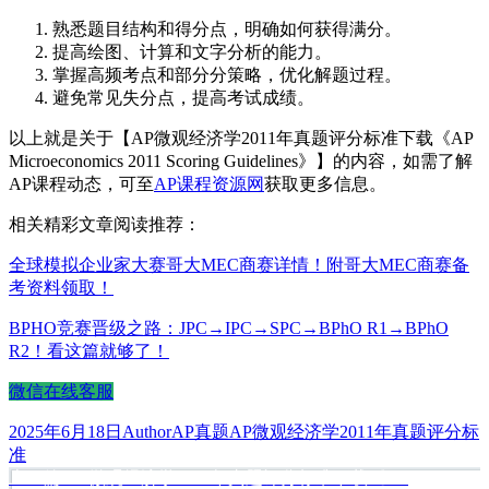
熟悉题目结构和得分点，明确如何获得满分。
提高绘图、计算和文字分析的能力。
掌握高频考点和部分分策略，优化解题过程。
避免常见失分点，提高考试成绩。
以上就是关于【AP微观经济学2011年真题评分标准下载《AP
Microeconomics 2011 Scoring Guidelines》】的内容，如需了解
AP课程动态，可至
AP课程资源网
获取更多信息。
相关精彩文章阅读推荐：
全球模拟企业家大赛哥大MEC商赛详情！附哥大MEC商赛备
考资料领取！
BPHO竞赛晋级之路：JPC→IPC→SPC→BPhO R1→BPhO
R2！看这篇就够了！
微信在线客服
发
作
分
标
2025年6月18日
Author
AP真题
AP微观经济学2011年真题评分标
布
者
类
签
准
于
上
上一篇
AP微观经济学2011年真题评分标准下载《AP
文