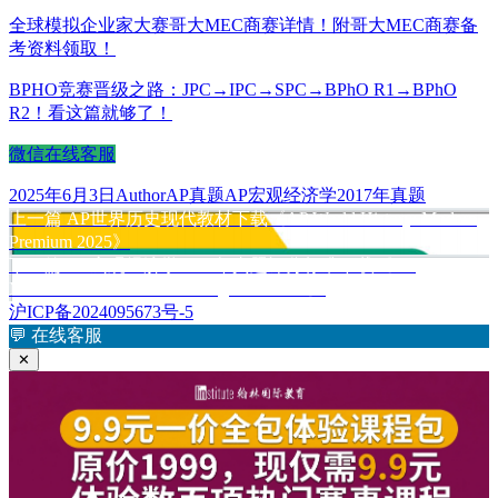
全球模拟企业家大赛哥大MEC商赛详情！附哥大MEC商赛备
考资料领取！
BPHO竞赛晋级之路：JPC→IPC→SPC→BPhO R1→BPhO
R2！看这篇就够了！
微信在线客服
发
作
分
标
2025年6月3日
Author
AP真题
AP宏观经济学2017年真题
布
上
者
类
签
上一篇
AP世界历史现代教材下载《AP World History: Modern
文
于
篇
Premium 2025》
章
文
下
下一篇
AP宏观经济学2017年真题评分标准下载《AP
章：
篇
Macroeconomics 2017 Scoring Guidelines》
导
文
沪ICP备2024095673号-5
航
章：
💬
在线客服
✕