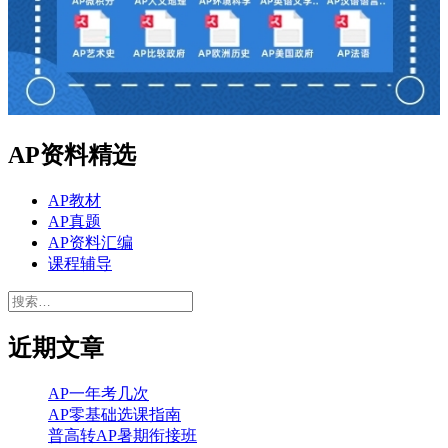
AP资料精选
AP教材
AP真题
AP资料汇编
课程辅导
搜
索：
近期文章
AP一年考几次
AP零基础选课指南
普高转AP暑期衔接班