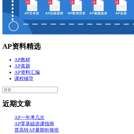
AP资料精选
AP教材
AP真题
AP资料汇编
课程辅导
搜
索：
近期文章
AP一年考几次
AP零基础选课指南
普高转AP暑期衔接班