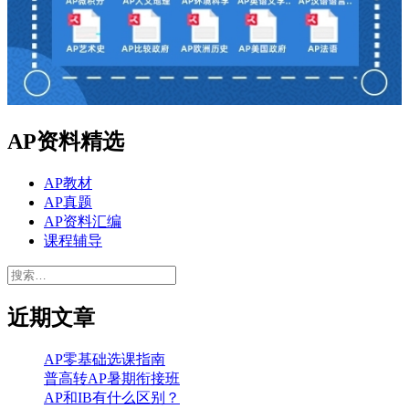
AP资料精选
AP教材
AP真题
AP资料汇编
课程辅导
搜
索：
近期文章
AP零基础选课指南
普高转AP暑期衔接班
AP和IB有什么区别？