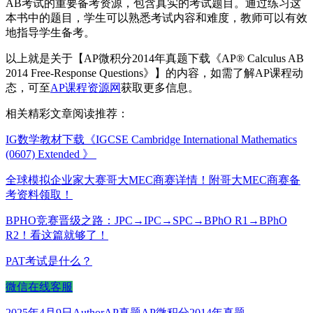
AB考试的重要备考资源，包含真实的考试题目。通过练习这
本书中的题目，学生可以熟悉考试内容和难度，教师可以有效
地指导学生备考。
以上就是关于【AP微积分2014年真题下载《AP® Calculus AB
2014 Free-Response Questions》】的内容，如需了解AP课程动
态，可至
AP课程资源网
获取更多信息。
相关精彩文章阅读推荐：
IG数学教材下载《IGCSE Cambridge International Mathematics
(0607) Extended 》
全球模拟企业家大赛哥大MEC商赛详情！附哥大MEC商赛备
考资料领取！
BPHO竞赛晋级之路：JPC→IPC→SPC→BPhO R1→BPhO
R2！看这篇就够了！
PAT考试是什么？
微信在线客服
发
作
分
标
2025年4月9日
Author
AP真题
AP微积分2014年真题