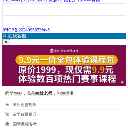
布
上
者
类
签
上一篇
AP微积分2013年真题下载《AP® Calculus AB 2013
文
于
篇
Scoring Guidelines》
章
文
下
下一篇
AP微积分2014年真题下载《AP® Calculus AB 2014
章：
篇
Scoring Guidelines》
导
文
沪ICP备2024095673号-5
航
章：
💬
在线客服
✕
同学您好，我是
翰林老师
，为您提供：
🎯
国际竞赛规划
🚀
留学背景提升
📚
国际课程备考