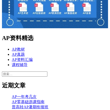
AP资料精选
AP教材
AP真题
AP资料汇编
课程辅导
搜
索：
近期文章
AP一年考几次
AP零基础选课指南
普高转AP暑期衔接班