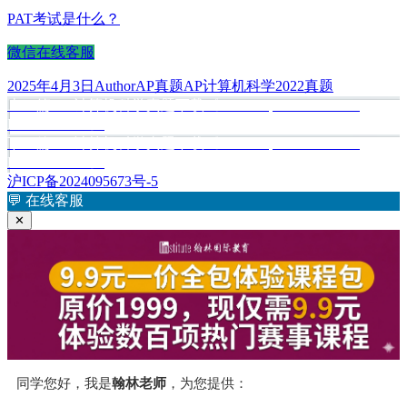
PAT考试是什么？
微信在线客服
发
作
分
标
2025年4月3日
Author
AP真题
AP计算机科学2022真题
布
上
者
类
签
上一篇
AP计算机科学真题下载《AP Computer Science A
文
于
篇
Practice Exam》
章
文
下
下一篇
AP计算机科学真题下载《AP Computer Science A
章：
篇
Practice Exam》
导
文
沪ICP备2024095673号-5
航
章：
💬
在线客服
✕
同学您好，我是
翰林老师
，为您提供：