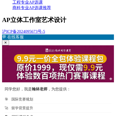
工程专业AP选课
商科专业AP选课推荐
AP立体工作室艺术设计
沪ICP备2024095673号-5
💬
在线客服
✕
同学您好，我是
翰林老师
，为您提供：
🎯
国际竞赛规划
🚀
留学背景提升