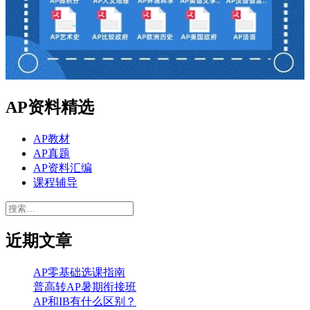
AP资料精选
AP教材
AP真题
AP资料汇编
课程辅导
搜
索：
近期文章
AP零基础选课指南
普高转AP暑期衔接班
AP和IB有什么区别？