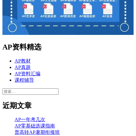
AP资料精选
AP教材
AP真题
AP资料汇编
课程辅导
搜
索：
近期文章
AP一年考几次
AP零基础选课指南
普高转AP暑期衔接班