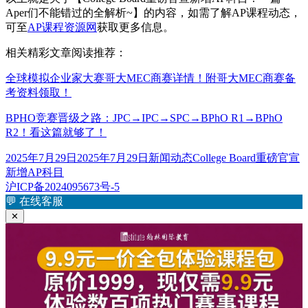
Aper们不能错过的全解析~】的内容，如需了解AP课程动态，
可至
AP课程资源网
获取更多信息。
相关精彩文章阅读推荐：
全球模拟企业家大赛哥大MEC商赛详情！附哥大MEC商赛备
考资料领取！
BPHO竞赛晋级之路：JPC→IPC→SPC→BPhO R1→BPhO
R2！看这篇就够了！
发
分
标
2025年7月29日
2025年7月29日
新闻动态
College Board重磅官宣
布
类
签
新增AP科目
于
沪ICP备2024095673号-5
💬
在线客服
✕