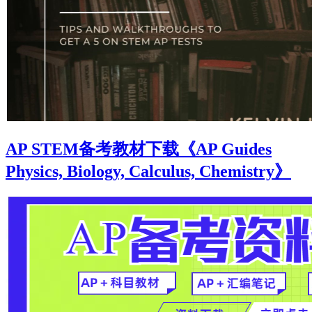
AP STEM备考教材下载《AP Guides
Physics, Biology, Calculus, Chemistry》