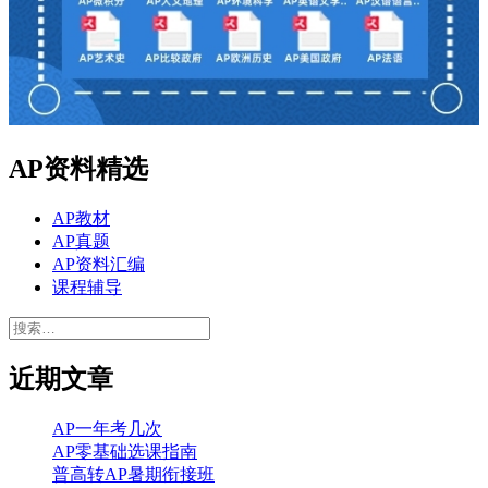
AP资料精选
AP教材
AP真题
AP资料汇编
课程辅导
搜
索：
近期文章
AP一年考几次
AP零基础选课指南
普高转AP暑期衔接班