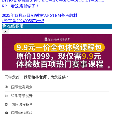
R2！看这篇就够了！
发
分
标
2025年12月23日
AP教材
AP STEM备考教材
布
类
签
沪ICP备2024095673号-5
于
💬
在线客服
✕
同学您好，我是
翰林老师
，为您提供：
🎯
国际竞赛规划
🚀
留学背景提升
📚
国际课程备考
🏫
国际学校择校