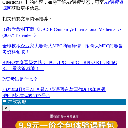
Questions》】的内容，如需了解AP课程动态，可至
AP课程资
源网
获取更多信息。
相关精彩文章阅读推荐：
IG数学教材下载《IGCSE Cambridge International Mathematics
(0607) Extended 》
全球模拟企业家大赛哥大MEC商赛详情！附哥大MEC商赛备
考资料领取！
BPHO竞赛晋级之路：JPC→IPC→SPC→BPhO R1→BPhO
R2！看这篇就够了！
PAT考试是什么？
发
分
标
2025年4月9日
AP真题
AP英语语言与写作2018年真题
布
类
签
沪ICP备2024095673号-5
于
💬
在线客服
✕