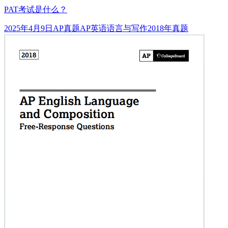
PAT考试是什么？
发
分
标
2025年4月9日
AP真题
AP英语语言与写作2018年真题
布
类
签
于