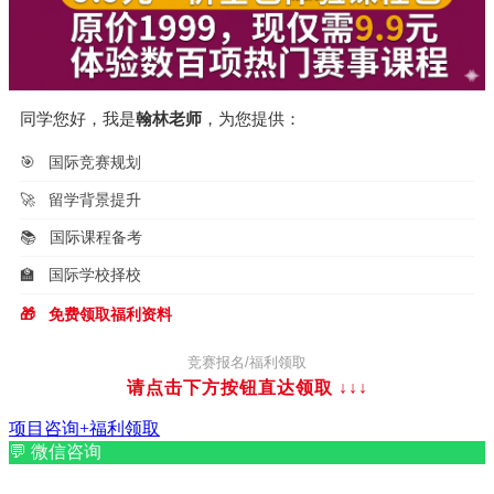
同学您好，我是
翰林老师
，为您提供：
🎯
国际竞赛规划
🚀
留学背景提升
📚
国际课程备考
🏫
国际学校择校
🎁
免费领取福利资料
竞赛报名/福利领取
请点击下方按钮直达领取
↓↓↓
项目咨询+福利领取
💬
微信咨询