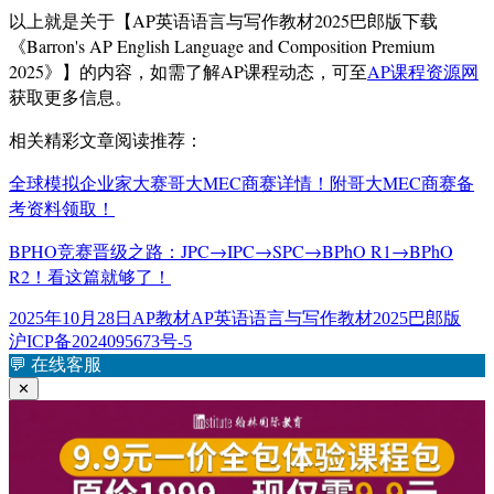
以上就是关于【AP英语语言与写作教材2025巴郎版下载
《Barron's AP English Language and Composition Premium
2025》】的内容，如需了解AP课程动态，可至
AP课程资源网
获取更多信息。
相关精彩文章阅读推荐：
全球模拟企业家大赛哥大MEC商赛详情！附哥大MEC商赛备
考资料领取！
BPHO竞赛晋级之路：JPC→IPC→SPC→BPhO R1→BPhO
R2！看这篇就够了！
发
分
标
2025年10月28日
AP教材
AP英语语言与写作教材2025巴郎版
布
类
签
沪ICP备2024095673号-5
于
💬
在线客服
✕