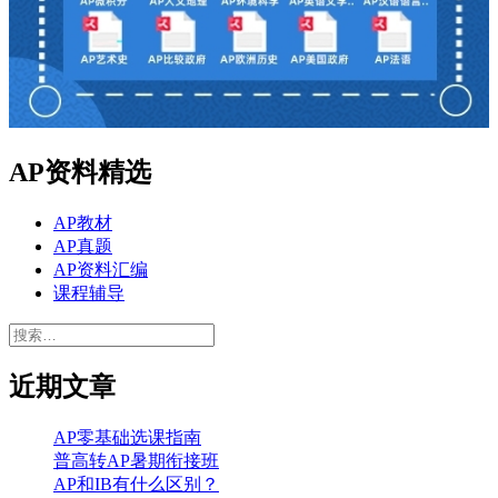
AP资料精选
AP教材
AP真题
AP资料汇编
课程辅导
搜
索：
近期文章
AP零基础选课指南
普高转AP暑期衔接班
AP和IB有什么区别？