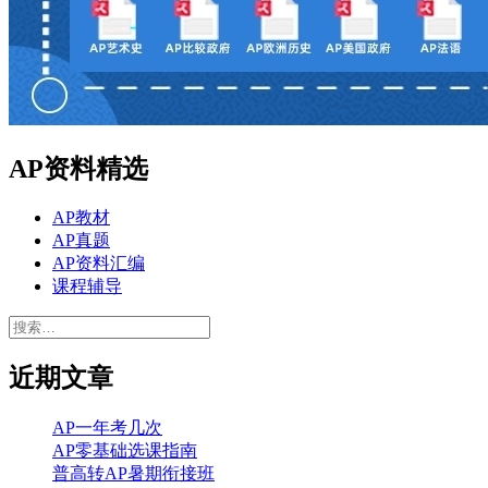
AP资料精选
AP教材
AP真题
AP资料汇编
课程辅导
搜
索：
近期文章
AP一年考几次
AP零基础选课指南
普高转AP暑期衔接班